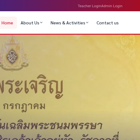
Teacher Login
Admin Login
Home
About Us
News & Activities
Contact us