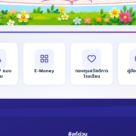
/ แบบ
E-Money
กองทุนสวัสดิการ
คู่มื
์ม
โรงเรียน
ลิงก์ด่วน