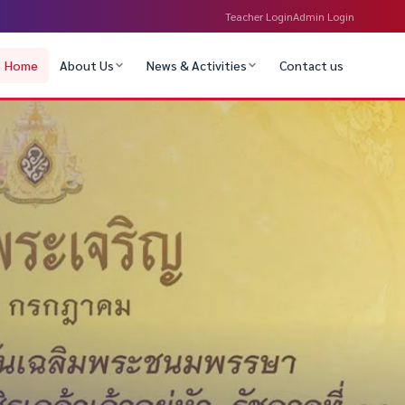
Teacher Login
Admin Login
Home
About Us
News & Activities
Contact us