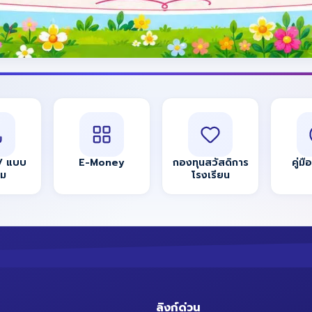
/ แบบ
E-Money
กองทุนสวัสดิการ
คู่มื
์ม
โรงเรียน
ลิงก์ด่วน