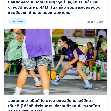
ขอแสดงความยินดีกับ นายศุภฤกษ์ บุญแทน ม.4/7 และ
นายปฐพี แซ่โก๊ย ม.4/13 (ได้สิทธิ์เข่าร่วมการแข่งรอบชิง
แชมป์ประเทศไทย ณ กรุงเทพมหานคร)
มัธยมศึกษา
23 ก.ค. 2569
ขอแสดงความยินดีกับ นางสาวเฌอมินทร์ เนติวิทยา
เกียรติ (ได้สิทธิ์เข้าร่วมการแข่งรอบชิงแชมป์ประเทศไทย
ณ กรุงเทพมหานคร)