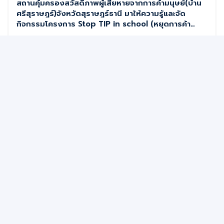
สถานคุ้มครองสวัสดิภาพผู้เสียหายจากการค้ามนุษย์(บ้าน
ศรีสุราษฎร์)จังหวัดสุราษฎร์ธานี มาให้ความรู้และจัด
กิจกรรมโครงการ Stop TIP in school (หยุดการค้า
มนุษย์เริ่มที่โรงเรียน )
มัธยมศึกษา
16 ก.ค. 2569
โรงเรียนเทพมิตรศึกษา
มุ่งพัฒนาผู้เรียนให้มีคุณภาพ คุณธรรม และทักษะชีวิต
เพื่อก้าวสู่ศตวรรษที่ 21 อย่างมั่นคง
ลิงก์ด่วน